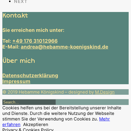
NEXT
Kontakt
Sie erreichen mich unter:
Tel:
+49 176 31012966
E-Mail:
andrea@hebamme-koenigskind.de
Über mich
Datenschutzerklärung
Impressum
© 2019 Hebamme Königskind – designed by
M.Design
Cookies helfen uns bei der Bereitstellung unserer Inhalte
und Dienste. Durch die weitere Nutzung der Webseite
stimmen Sie der Verwendung von Cookies zu.
Mehr
erfahren
Akzeptieren
Privacy & Cookies Policy