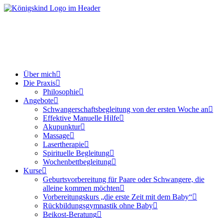
Über mich
Die Praxis
Philosophie
Angebote
Schwangerschaftsbegleitung von der ersten Woche an
Effektive Manuelle Hilfe
Akupunktur
Massage
Lasertherapie
Spirituelle Begleitung
Wochenbettbegleitung
Kurse
Geburtsvorbereitung für Paare oder Schwangere, die
alleine kommen möchten
Vorbereitungskurs „die erste Zeit mit dem Baby“
Rückbildungsgymnastik ohne Baby
Beikost-Beratung