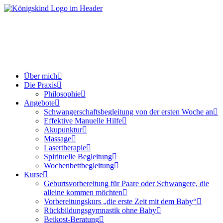
Über mich
Die Praxis
Philosophie
Angebote
Schwangerschaftsbegleitung von der ersten Woche an
Effektive Manuelle Hilfe
Akupunktur
Massage
Lasertherapie
Spirituelle Begleitung
Wochenbettbegleitung
Kurse
Geburtsvorbereitung für Paare oder Schwangere, die
alleine kommen möchten
Vorbereitungskurs „die erste Zeit mit dem Baby“
Rückbildungsgymnastik ohne Baby
Beikost-Beratung